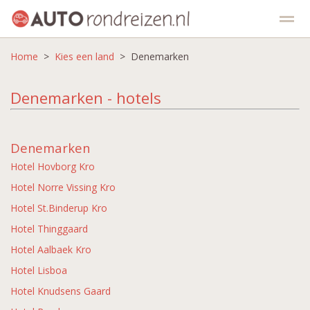
Home
Kies een vakantie
>
Kies een land
Kies een land
> Denemarken
Top 5
Aanbiedingen
Denemarken - hotels
Home
Zoeken
Contact
Facebook
Denemarken
Hotel Hovborg Kro
Hotel Norre Vissing Kro
Hotel St.Binderup Kro
Hotel Thinggaard
Hotel Aalbaek Kro
Hotel Lisboa
Hotel Knudsens Gaard