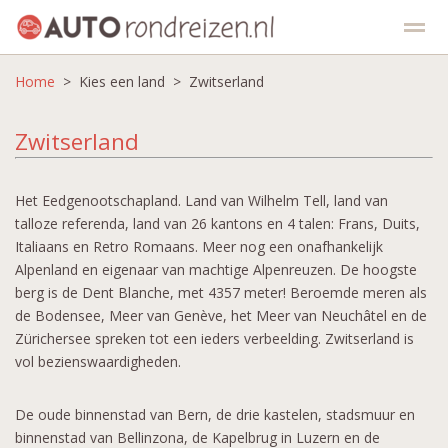
Home
Kies een vakantie
> Kies een land > Zwitserland
Kies een land
Top 5
Aanbiedingen
Zwitserland
Home
Zoeken
Contact
Facebook
Het Eedgenootschapland. Land van Wilhelm Tell, land van
talloze referenda, land van 26 kantons en 4 talen: Frans, Duits,
Italiaans en Retro Romaans. Meer nog een onafhankelijk
Alpenland en eigenaar van machtige Alpenreuzen. De hoogste
berg is de Dent Blanche, met 4357 meter! Beroemde meren als
de Bodensee, Meer van Genève, het Meer van Neuchâtel en de
Zürichersee spreken tot een ieders verbeelding. Zwitserland is
vol bezienswaardigheden.
De oude binnenstad van Bern, de drie kastelen, stadsmuur en
binnenstad van Bellinzona, de Kapelbrug in Luzern en de