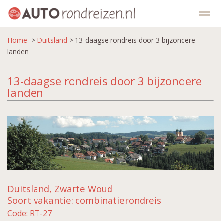
Home
Kies een vakantie
>
Duitsland
> 13-daagse rondreis door 3 bijzondere
Kies een land
Top 5
Aanbiedingen
landen
13-daagse rondreis door 3 bijzondere
Home
Zoeken
Contact
Facebook
landen
Duitsland, Zwarte Woud
Soort vakantie: combinatierondreis
Code: RT-27