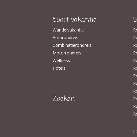
Soort vakantie
B
Wandelvakantie
R
Autorondreis
​R
Combinatierondreis
Ro
Motorrondreis
R
Wellness
R
Hotels
Ro
R
R
R
Zoeken
R
R
R
L