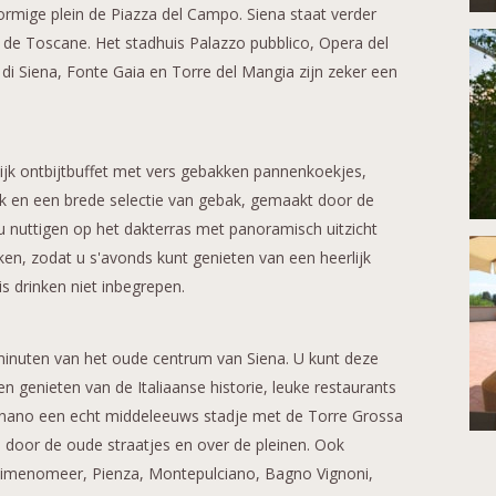
ormige plein de Piazza del Campo. Siena staat verder
 de Toscane. Het stadhuis Palazzo pubblico, Opera del
i Siena, Fonte Gaia en Torre del Mangia zijn zeker een
lijk ontbijtbuffet met vers gebakken pannenkoekjes,
pek en een brede selectie van gebak, gemaakt door de
 u nuttigen op het dakterras met panoramisch uitzicht
ken, zodat u s'avonds kunt genieten van een heerlijk
 is drinken niet inbegrepen.
 minuten van het oude centrum van Siena. U kunt deze
genieten van de Italiaanse historie, leuke restaurants
gnano een echt middeleeuws stadje met de Torre Grossa
 door de oude straatjes en over de pleinen. Ook
simenomeer, Pienza, Montepulciano, Bagno Vignoni,