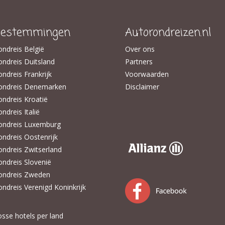
estemmingen
Autorondreizen.nl
ondreis België
Over ons
ondreis Duitsland
Partners
ndreis Frankrijk
Voorwaarden
ondreis Denemarken
Disclaimer
ondreis Kroatië
ndreis Italië
ondreis Luxemburg
ondreis Oostenrijk
ondreis Zwitserland
ondreis Slovenië
ondreis Zweden
ondreis Verenigd Koninkrijk
osse hotels per land