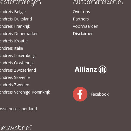
estemmingen
Autorondreizen.nl
ondreis België
Over ons
ondreis Duitsland
Partners
ndreis Frankrijk
Voorwaarden
ondreis Denemarken
Disclaimer
ondreis Kroatië
ndreis Italië
ondreis Luxemburg
ondreis Oostenrijk
ondreis Zwitserland
ondreis Slovenië
ondreis Zweden
ondreis Verenigd Koninkrijk
osse hotels per land
ieuwsbrief