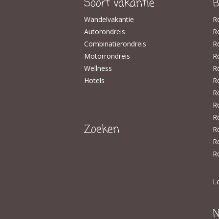
Soort vakantie
B
Wandelvakantie
R
Autorondreis
​R
Combinatierondreis
Ro
Motorrondreis
R
Wellness
R
Hotels
Ro
R
R
R
Zoeken
R
R
R
L
N